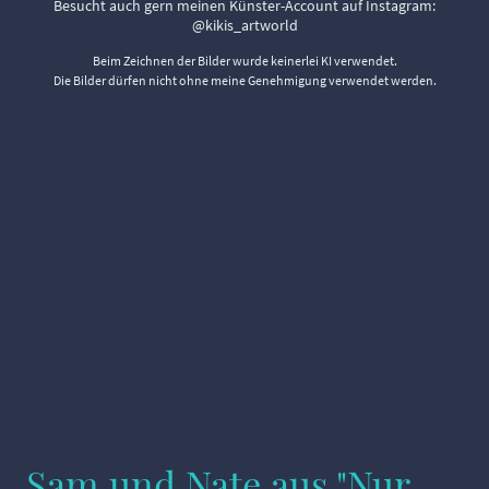
Besucht auch gern meinen Künster-Account auf Instagram:
@kikis_artworld
Beim Zeichnen der Bilder wurde keinerlei KI verwendet.
Die Bilder dürfen nicht ohne meine Genehmigung verwendet werden.
Sam und Nate aus "Nur